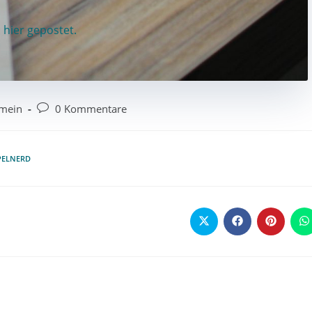
 hier gepostet.
emein
0 Kommentare
PELNERD