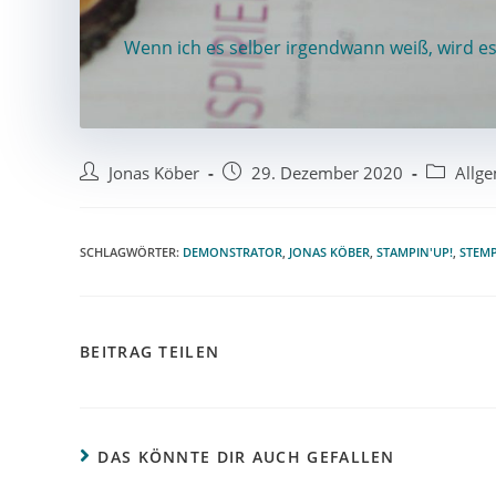
Wenn ich es selber irgendwann weiß, wird es
Jonas Köber
29. Dezember 2020
Allg
SCHLAGWÖRTER
:
DEMONSTRATOR
,
JONAS KÖBER
,
STAMPIN'UP!
,
STEM
BEITRAG TEILEN
DAS KÖNNTE DIR AUCH GEFALLEN