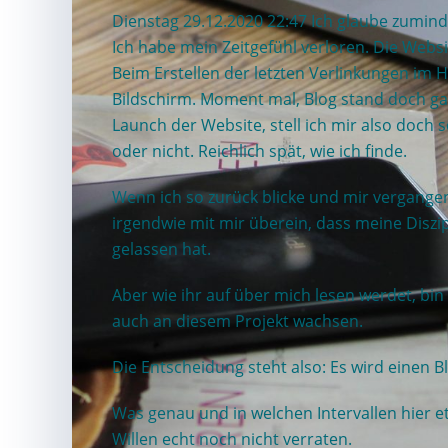
Dienstag 29.12.2020 22:47 Ich glaube zuminde
Ich habe mein Zeitgefühl verloren. Die Websit
Beim Erstellen der letzten Verlinkungen im
Bildschirm. Moment mal, Blog stand doch ga
Launch der Website, stell ich mir also doch 
oder nicht. Reichlich spät, wie ich finde.
Wenn ich so zurück blicke und mir vergange
irgendwie mit mir überein, dass meine Diszip
gelassen hat.
Aber wie ihr auf
über mich
lesen werdet, bin
auch an diesem Projekt wachsen.
Die Entscheidung steht also: Es wird einen B
Was genau und in welchen Intervallen hier e
Willen echt noch nicht verraten.