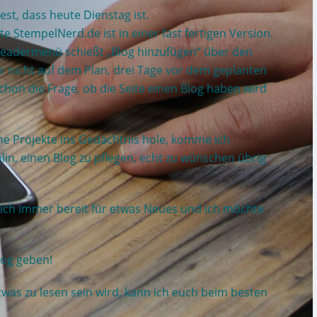
st, dass heute Dienstag ist.
e StempelNerd.de ist in einer fast fertigen Version.
 Headermenü schießt „Blog hinzufügen“ über den
r nicht auf dem Plan, drei Tage vor dem geplanten
schon die Frage, ob die Seite einen Blog haben wird
ne Projekte ins Gedächtnis hole, komme ich
lin, einen Blog zu pflegen, echt zu wünschen übrig
 ich immer bereit für etwas Neues und ich möchte
log geben!
twas zu lesen sein wird, kann ich euch beim besten