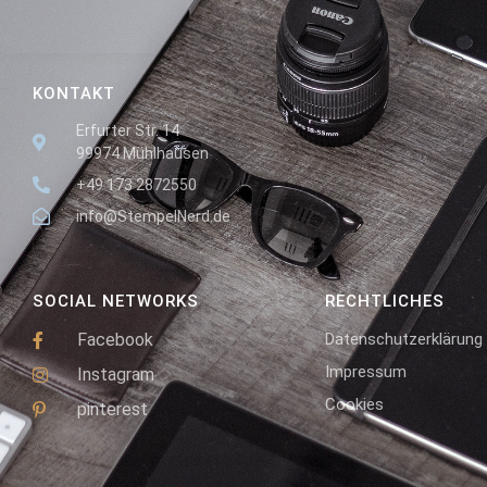
KONTAKT
Erfurter Str. 14
99974 Mühlhausen
+49 173 2872550
info@StempelNerd.de
SOCIAL NETWORKS
RECHTLICHES
Facebook
Datenschutzerklärung
Impressum
Instagram
Cookies
pinterest