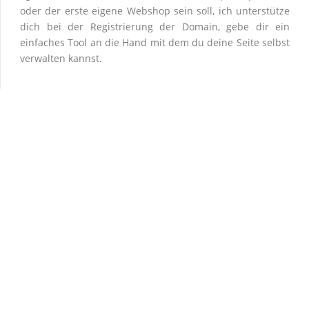
oder der erste eigene Webshop sein soll, ich unterstütze
dich bei der Registrierung der Domain, gebe dir ein
einfaches Tool an die Hand mit dem du deine Seite selbst
verwalten kannst.
mehr erfahren
IT-Support
Da ich hauptberuflich viel mit Fenstern zu tun habe,
behaupte ich, ich kenne mich mit Windows aus! Spaß bei
Seite. Seit dem 8. Lebensjahr beschäftige ich mich mit
Computern.