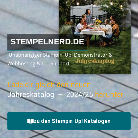
STEMPELNERD.DE
Unabhängiger Stampin‘ Up! Demonstrator &
Webhosting & IT – Support
Lade dir gleich den neuen
Jahreskatalog – 2024/25
herunter.
zu den Stampin' Up! Katalogen