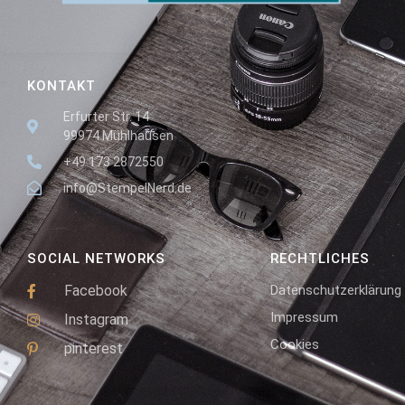
KONTAKT
Erfurter Str. 14
99974 Mühlhausen
+49 173 2872550
info@StempelNerd.de
SOCIAL NETWORKS
RECHTLICHES
Facebook
Datenschutzerklärung
Impressum
Instagram
Cookies
pinterest